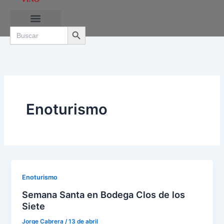
Ir
al
Search Button
contenido
Search
for:
Enoturismo
Enoturismo
Semana Santa en Bodega Clos de los
Siete
Jorge Cabrera
/
13 de abril