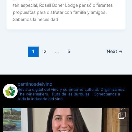
tan especial, Rosell Boher Lodge pensó diferentes
propuestas para disfrutar con familia y amigos.
Sabemos la necesidad
1
2
…
5
Next
→
caminosdelvino
Revista digital del vino y su entorno cultural.
Organizamos:
The winemakers - Ruta de las Burbujas - Conectamos a
toda la industria del vino.