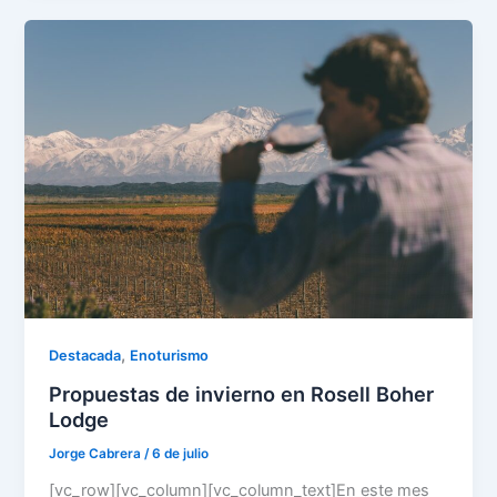
,
Destacada
Enoturismo
Propuestas de invierno en Rosell Boher
Lodge
Jorge Cabrera
/
6 de julio
[vc_row][vc_column][vc_column_text]En este mes