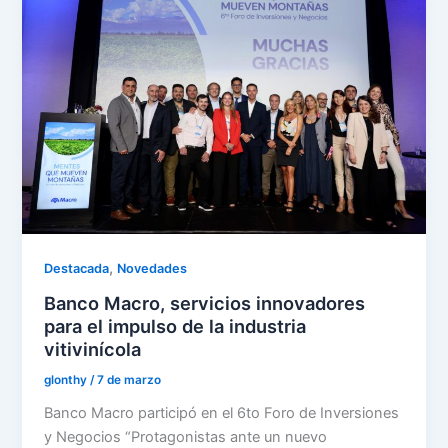
,
Destacada
Novedades
Banco Macro, servicios innovadores
para el impulso de la industria
vitivinícola
glonthy
/
7 de marzo
Banco Macro participó en el 6to Foro de Inversiones
y Negocios “Protagonistas ante un nuevo