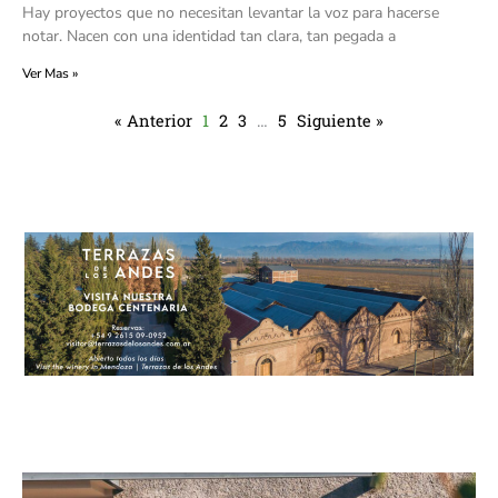
Hay proyectos que no necesitan levantar la voz para hacerse
notar. Nacen con una identidad tan clara, tan pegada a
Ver Mas »
« Anterior
1
2
3
…
5
Siguiente »
P
P
P
P