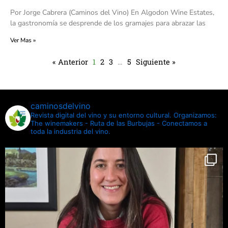
Por Jorge Cabrera (Caminos del Vino) En Algodon Wine Estates,
la gastronomía se desprende de los gramajes para abrazar las
Ver Mas »
« Anterior
1
2
3
…
5
Siguiente »
caminosdelvino
Revista digital del vino y su entorno cultural.
Organizamos:
The winemakers - Ruta de las Burbujas - Conectamos a
toda la industria del vino.