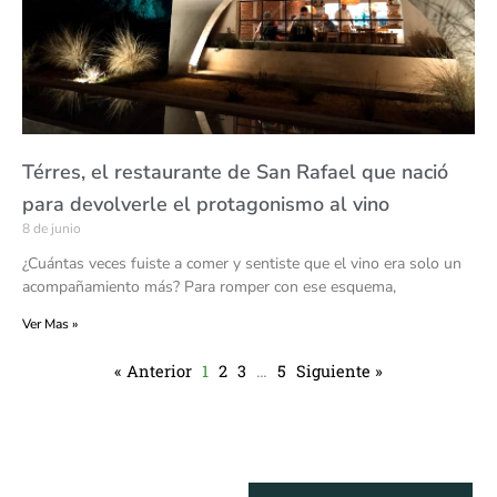
Térres, el restaurante de San Rafael que nació
para devolverle el protagonismo al vino
8 de junio
¿Cuántas veces fuiste a comer y sentiste que el vino era solo un
acompañamiento más? Para romper con ese esquema,
Ver Mas »
« Anterior
1
2
3
…
5
Siguiente »