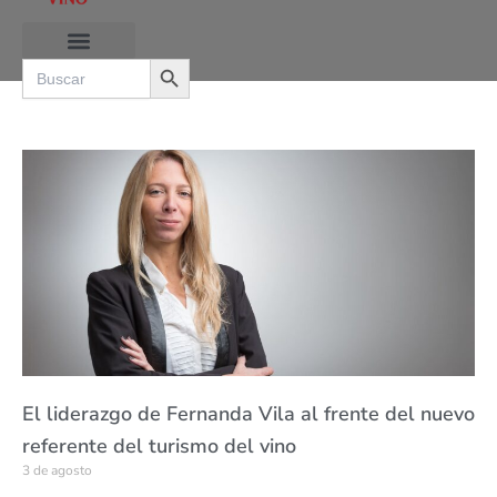
Ir
al
Search Button
contenido
Search
for:
P
P
P
P
a
a
a
a
g
g
g
g
e
e
e
e
El liderazgo de Fernanda Vila al frente del nuevo
referente del turismo del vino
3 de agosto