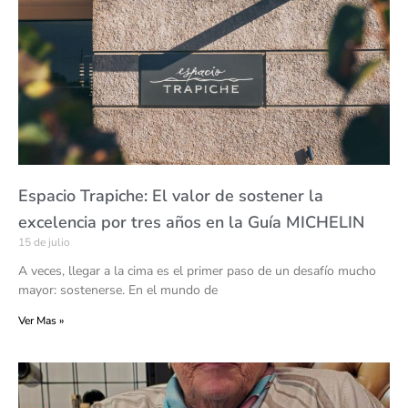
a
a
a
a
g
g
g
g
e
e
e
e
Espacio Trapiche: El valor de sostener la
excelencia por tres años en la Guía MICHELIN
15 de julio
A veces, llegar a la cima es el primer paso de un desafío mucho
mayor: sostenerse. En el mundo de
Ver Mas »