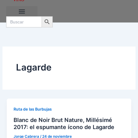
Ir
al
Search Button
contenido
Search
for:
RUTAS DE LAS BURBUJAS
Lagarde
Ruta de las Burbujas
Blanc de Noir Brut Nature, Millésimé
2017: el espumante ícono de Lagarde
Jorge Cabrera
/
24 de noviembre