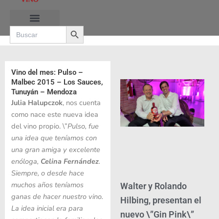
Ir
al
Search Button
contenido
Search
for:
RUTAS DE LAS BURBUJAS
Vino del mes: Pulso –
Malbec 2015 – Los Sauces,
Tunuyán – Mendoza
Julia Halupczok
, nos cuenta
como nace este nueva idea
del vino propio. \”
Pulso, fue
una idea que teníamos con
una gran amiga y excelente
enóloga,
Celina Fernández
.
Siempre, o desde hace
muchos años teníamos
Walter y Rolando
ganas de hacer nuestro vino.
Hilbing, presentan el
La idea inicial era para
nuevo \”Gin Pink\”