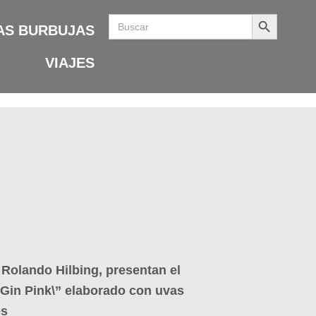
Search Button
Search
for:
AS BURBUJAS
VIAJES
 Rolando Hilbing, presentan el
Gin Pink\” elaborado con uvas
és