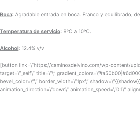
Boca
: Agradable entrada en boca. Franco y equilibrado, de
Temperatura de servicio
:
8ºC a 10ºC.
Alcohol
:
12.4% v/v
[button link=\”https://caminosdelvino.com/wp-content/uplo
target=\”_self\” title=\”\” gradient_colors=\”#a50b00|#6d0
bevel_color=\”\” border_width=\”1px\” shadow=\”{{shadow}}\
animation_direction=\”down\” animation_speed=\”0.1\” align