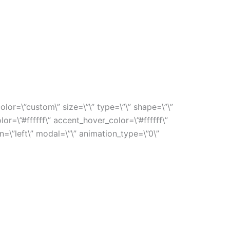
or=\”custom\” size=\”\” type=\”\” shape=\”\”
r=\”#ffffff\” accent_hover_color=\”#ffffff\”
=\”left\” modal=\”\” animation_type=\”0\”