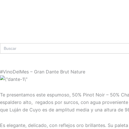
Ir
al
contenido
Search
for:
#VinoDelMes – Gran Dante Brut Nature
Te presentamos este espumoso, 50% Pinot Noir – 50% Cha
espaldero alto, regados por surcos, con agua provenient
que Luján de Cuyo es de amplitud media y una altura de 98
Es elegante, delicado, con reflejos oro brillantes. Su pale