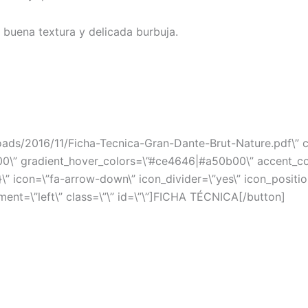
 buena textura y delicada burbuja.
ads/2016/11/Ficha-Tecnica-Gran-Dante-Brut-Nature.pdf\” col
000\” gradient_hover_colors=\”#ce4646|#a50b00\” accent_colo
” icon=\”fa-arrow-down\” icon_divider=\”yes\” icon_position
ment=\”left\” class=\”\” id=\”\”]FICHA TÉCNICA[/button]