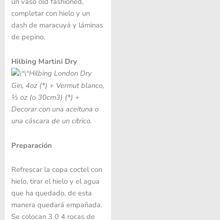
un vaso old fashioned,
completar con hielo y un
dash de maracuyá y láminas
de pepino.
Hilbing Martini Dry
Hilbing London Dry
Gin, 4oz (*) +
Vermut blanco,
½ oz (o 30cm3) (*) +
Decorar con
una aceituna o
una cáscara de un cítrico.
Preparación
Refrescar la copa coctel con
hielo, tirar el hielo y el agua
que ha quedado, de esta
manera quedará empañada.
Se colocan 3 0 4 rocas de