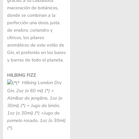
gracias a su cuidadosa
maceración de botánicos,
donde se combinan a la
perfección una dosis justa
de enebro, coriandro y
cítricos, los pilares
aromáticos de este estilo de
Gin, el preferido en los bares
y barras de todo el planeta.
HILBING FIZZ
Hilbing London Dry
Gin, 2oz (o 60 ml) (*) +
Almíbar de jengibre, 1oz (o
30ml)
(*) +
Jugo de limón,
1oz (o 30ml)
(*) +
Jugo de
pomelo rosado, 1oz (o 30ml)
(*).