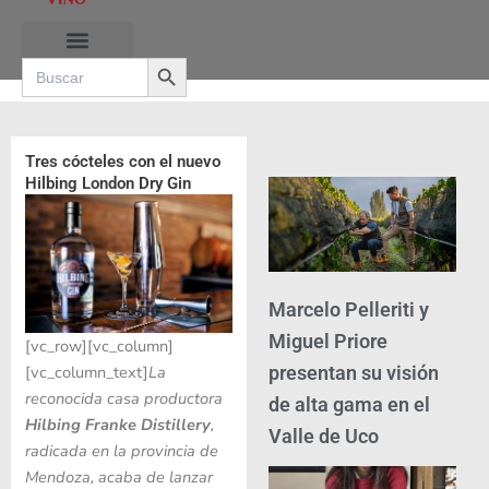
Ir
al
Search Button
contenido
Search
for:
Tres cócteles con el nuevo
Hilbing London Dry Gin
Marcelo Pelleriti y
Miguel Priore
[vc_row][vc_column]
presentan su visión
[vc_column_text]
La
reconocida casa productora
de alta gama en el
Hilbing Franke Distillery
,
Valle de Uco
radicada en la provincia de
Mendoza, acaba de lanzar