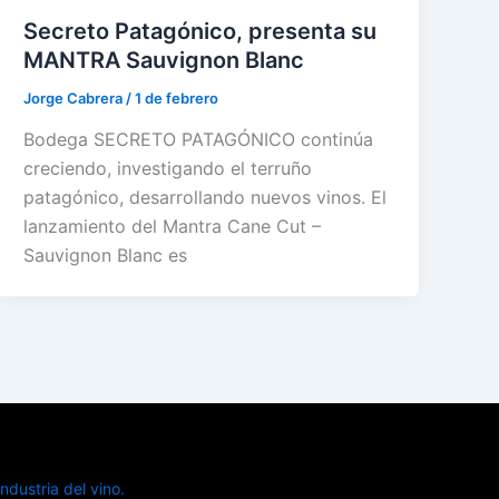
Secreto Patagónico, presenta su
MANTRA Sauvignon Blanc
Jorge Cabrera
/
1 de febrero
Bodega SECRETO PATAGÓNICO continúa
creciendo, investigando el terruño
patagónico, desarrollando nuevos vinos. El
lanzamiento del Mantra Cane Cut –
Sauvignon Blanc es
dustria del vino.