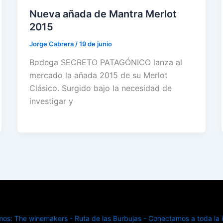
Nueva añada de Mantra Merlot
2015
Jorge Cabrera
/
19 de junio
Bodega SECRETO PATAGÓNICO lanza al
mercado la añada 2015 de su Merlot
Clásico. Surgido bajo la necesidad de
investigar y
s: The winemakers - Ruta de las Burbujas - Conectamos a toda la in