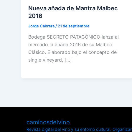
Nueva añada de Mantra Malbec
2016
Jorge Cabrera
/
21 de septiembre
Bodega SECRETO PATAGÓNICO lanza al
mercado la añada 2016 de su Malbec
Clásico. Elaborado bajo el concepto de
single vineyard, […]
caminosdelvino
Revista digital del vino y su entorno cultural.
Organizamo