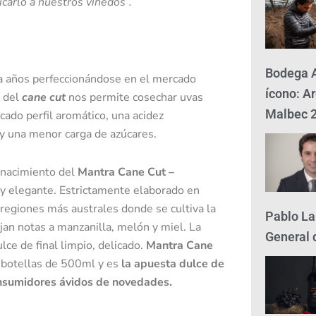
carlo a nuestros viñedos”.
Bodega A
a años perfeccionándose en el mercado
ícono: Ar
a del
cane cut
nos permite cosechar uvas
Malbec 
cado perfil aromático, una acidez
 y una menor carga de azúcares.
 nacimiento del
Mantra Cane Cut –
 y elegante. Estrictamente elaborado en
 regiones más australes donde se cultiva la
Pablo La
ejan notas a manzanilla, melón y miel. La
General 
lce de final limpio, delicado.
Mantra Cane
 botellas de 500ml y es
la apuesta dulce de
nsumidores ávidos de novedades.