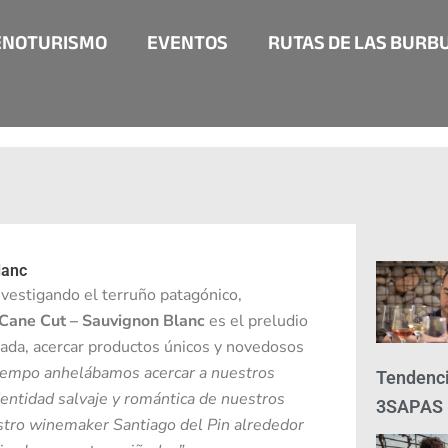
ENOTURISMO
EVENTOS
RUTAS DE LAS BURB
lanc
nvestigando el terruño patagónico,
Cane Cut – Sauvignon Blanc
es el preludio
ada, acercar productos únicos y novedosos
iempo anhelábamos acercar a nuestros
Tendenci
entidad salvaje y romántica de nuestros
3SAPAS
estro winemaker Santiago del Pin alrededor