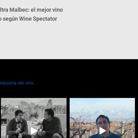
ltra Malbec: el mejor vino
o según Wine Spectator
dustria del vino.