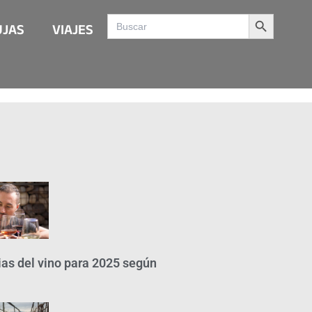
Search Button
Search
UJAS
VIAJES
for:
as del vino para 2025 según