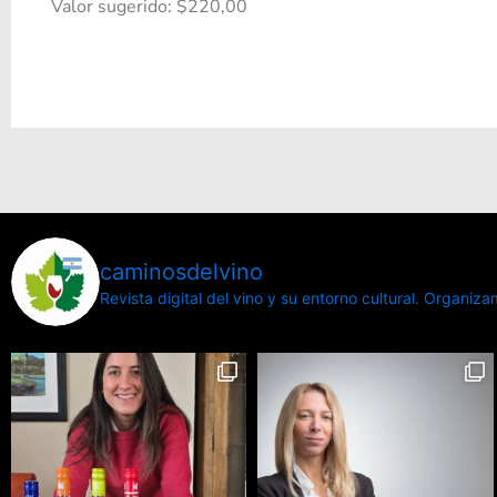
Valor sugerido: $220,00
caminosdelvino
Revista digital del vino y su entorno cultural.
Organizamo