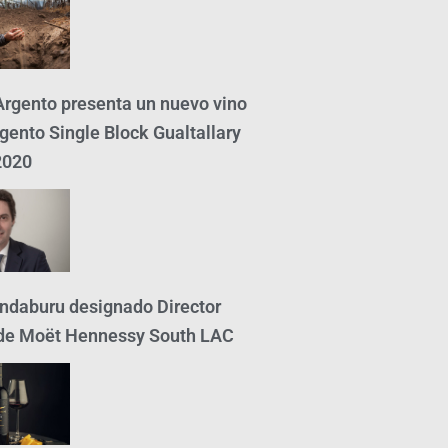
rgento presenta un nuevo vino
gento Single Block Gualtallary
2020
ndaburu designado Director
de Moët Hennessy South LAC