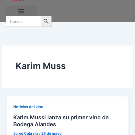
Ir
al
Search Button
contenido
Search
for:
RUTAS DE LAS BURBUJAS
Karim Muss
Noticias del vino
Karim Mussi lanza su primer vino de
Bodega Alandes
Jorge Cabrera
/
29 de mayo