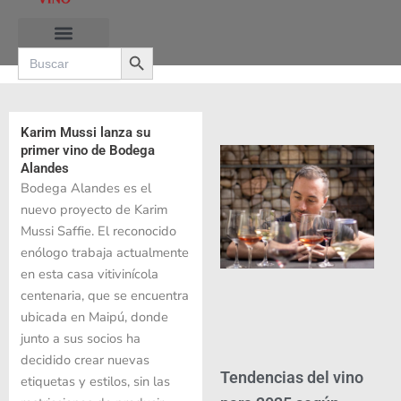
Ir
al
Search Button
contenido
Search
for:
RUTAS DE LAS BURBUJAS
Karim Mussi lanza su
primer vino de Bodega
Alandes
Bodega Alandes es el
nuevo proyecto de Karim
Mussi Saffie. El reconocido
enólogo trabaja actualmente
en esta casa vitivinícola
centenaria, que se encuentra
ubicada en Maipú, donde
junto a sus socios ha
decidido crear nuevas
Tendencias del vino
etiquetas y estilos, sin las