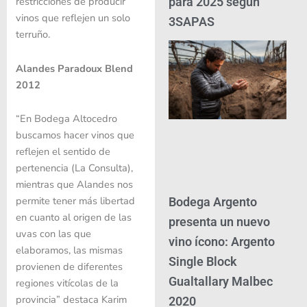
para 2025 según
restricciones de producir
vinos que reflejen un solo
3SAPAS
terruño.
Alandes Paradoux Blend
2012
“En Bodega Altocedro
buscamos hacer vinos que
reflejen el sentido de
pertenencia (La Consulta),
mientras que Alandes nos
permite tener más libertad
Bodega Argento
en cuanto al origen de las
presenta un nuevo
uvas con las que
vino ícono: Argento
elaboramos, las mismas
Single Block
provienen de diferentes
Gualtallary Malbec
regiones vitícolas de la
provincia” destaca Karim
2020