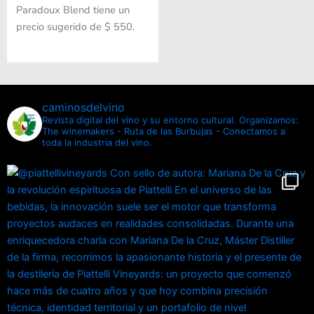
Paradoux Blend tiene un
precio sugerido de $ 550.
caminosdelvino
Revista digital del vino y su entorno cultural.
Organizamos:
The winemakers - Ruta de las Burbujas - Conectamos a
toda la industria del vino.