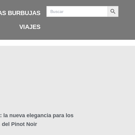
Search Button
Search
for:
AS BURBUJAS
VIAJES
: la nueva elegancia para los
del Pinot Noir