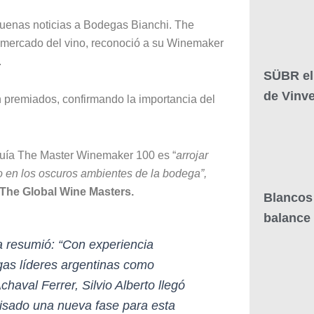
 buenas noticias a Bodegas Bianchi. The
l mercado del vino, reconoció a su Winemaker
.
SÜBR el
de Vinv
on premiados, confirmando la importancia del
 guía The Master Winemaker 100 es “
arrojar
o en los oscuros ambientes de la bodega”,
e The Global Wine Masters.
Blancos 
balance
ca resumió:
“
Con experiencia
gas líderes argentinas como
haval Ferrer, Silvio Alberto llegó
isado una nueva fase para esta