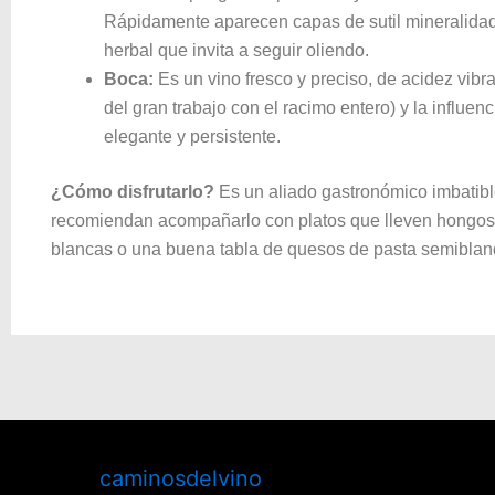
Rápidamente aparecen capas de sutil mineralidad,
herbal que invita a seguir oliendo.
Boca:
Es un vino fresco y preciso, de acidez vibran
del gran trabajo con el racimo entero) y la influen
elegante y persistente.
¿Cómo disfrutarlo?
Es un aliado gastronómico imbatible
recomiendan acompañarlo con platos que lleven hongos
blancas o una buena tabla de quesos de pasta semiblan
caminosdelvino