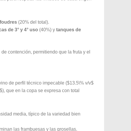
foudres
(20% del total).
cas de 3° y 4° uso
(40%) y
tanques de
e contención, permitiendo que la fruta y el
ino de perfil técnico impecable ($13.5\% v/v$
}$), que en la copa se expresa con total
nsidad media, típico de la variedad bien
inan las frambuesas y las grosellas.