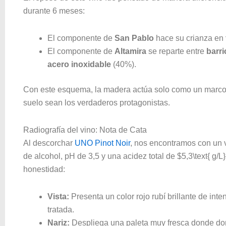
durante 6 meses
:
El componente de
San Pablo
hace su crianza en
El componente de
Altamira
se reparte entre
barri
acero inoxidable
(40%).
Con este esquema, la madera actúa solo como un marco d
suelo sean los verdaderos protagonistas
.
Radiografía del vino: Nota de Cata
Al descorchar
UNO Pinot Noir
, nos encontramos con un v
de alcohol, pH de 3,5 y una acidez total de $5,3\text{ g/L
honestidad:
Vista:
Presenta un color rojo rubí brillante de inte
tratada.
Nariz:
Despliega una paleta muy fresca donde dom