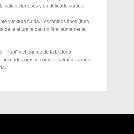
 matices terrosos y un delicado carácter
te y textura fluida. Los taninos finos (fruto
cia de la altura le dan un final sumamente
. “Pupi” y el equipo de la bodega
, pescados grasos como el salmón, carnes
da.