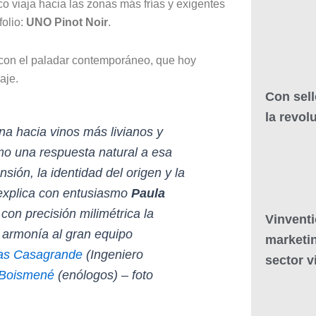
o viaja hacia las zonas más frías y exigentes
folio:
UNO Pinot Noir
.
 con el paladar contemporáneo, que hoy
saje
.
Con sell
la revol
a hacia vinos más livianos y
mo una respuesta natural a esa
nsión, la identidad del origen y la
 explica con entusiasmo
Paula
con precisión milimétrica la
Vinventi
n armonía al gran equipo
marketin
as Casagrande
(Ingeniero
sector vi
 Boismené
(enólogos) – foto