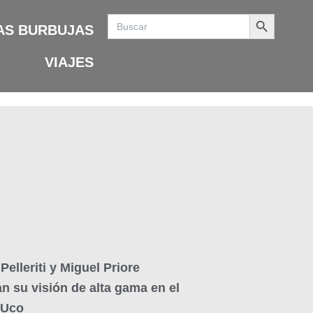
Search Button
Search
for:
AS BURBUJAS
VIAJES
Pelleriti y Miguel Priore
n su visión de alta gama en el
 Uco