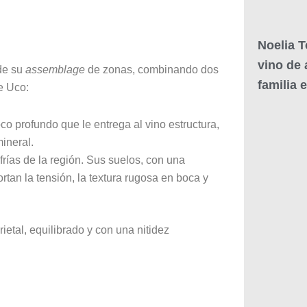
Noelia T
vino de 
 de su
assemblage
de zonas, combinando dos
familia 
de Uco
:
o profundo que le entrega al vino estructura,
mineral.
rías de la región. Sus suelos, con una
rtan la tensión, la textura rugosa en boca y
etal, equilibrado y con una nitidez