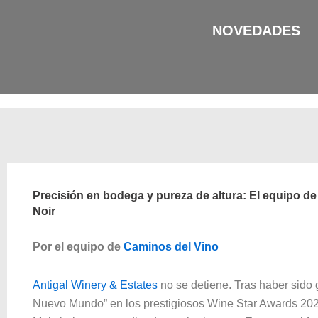
Ir
al
NOVEDADES
contenido
Precisión en bodega y pureza de altura: El equipo d
Noir
Por el equipo de
Caminos del Vino
Antigal Winery & Estates
no se detiene. Tras haber sido
Nuevo Mundo” en los prestigiosos Wine Star Awards 2023