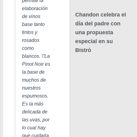
permite la
elaboración
Chandon celebra el
de vinos
día del padre con
base tanto
tintos y
una propuesta
rosados
especial en su
como
Bistró
blancos. \”
La
Pinot Noir es
la base de
muchos de
nuestros
espumosos.
Es la más
delicada de
las uvas, por
lo cual hay
que cuidarla