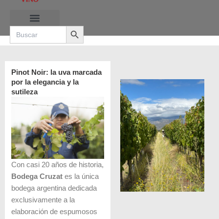
Ir
al
Search Button
contenido
Search
for:
RUTAS DE LAS BURBUJAS
Pinot Noir: la uva marcada
por la elegancia y la
sutileza
Con casi 20 años de historia,
Bodega Cruzat
es la única
bodega argentina dedicada
exclusivamente a la
elaboración de espumosos