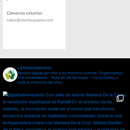
Comercio exterior:
sales@montequieto.com
caminosdelvino
Revista digital del vino y su entorno cultural.
Organizamos:
The winemakers - Ruta de las Burbujas - Conectamos a
toda la industria del vino.