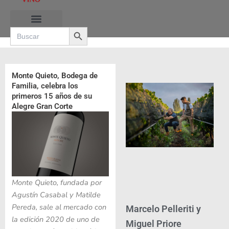
Ir
al
Search Button
contenido
Search
for:
RUTAS DE LAS BURBUJAS
Monte Quieto, Bodega de
Familia, celebra los
primeros 15 años de su
Alegre Gran Corte
Monte Quieto, fundada por
Agustín Casabal y Matilde
Pereda, sale al mercado con
Marcelo Pelleriti y
la edición 2020 de uno de
Miguel Priore