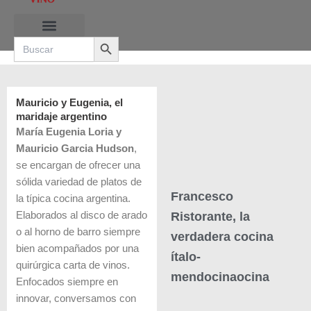
Ir
al
Search Button
contenido
Search
for:
RUTAS DE LAS BURBUJAS
Mauricio y Eugenia, el
maridaje argentino
María Eugenia Loria y
Mauricio Garcia Hudson
,
se encargan de ofrecer una
sólida variedad de platos de
Francesco
la típica cocina argentina.
Ristorante, la
Elaborados al disco de arado
o al horno de barro siempre
verdadera cocina
bien acompañados por una
ítalo-
quirúrgica carta de vinos.
mendocinaocina
Enfocados siempre en
innovar, conversamos con