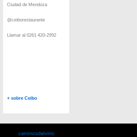
Ciudad de Mendoza
@ceiborestaurante
Llamar al 0261 420-2992
+ sobre Ceibo
caminosdelvino