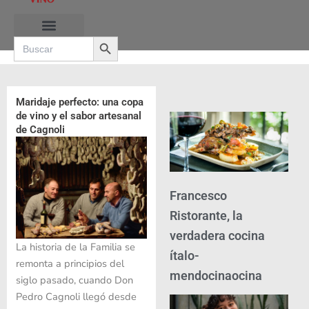
Ir
al
Search Button
contenido
Search
for:
Maridaje perfecto: una copa
de vino y el sabor artesanal
de Cagnoli
Francesco
Ristorante, la
verdadera cocina
La historia de la Familia se
ítalo-
remonta a principios del
mendocinaocina
siglo pasado, cuando Don
Pedro Cagnoli llegó desde