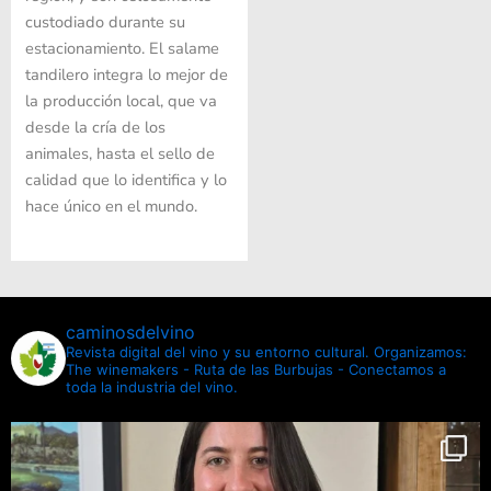
custodiado durante su
estacionamiento. El salame
tandilero integra lo mejor de
la producción local, que va
desde la cría de los
animales, hasta el sello de
calidad que lo identifica y lo
hace único en el mundo.
caminosdelvino
Revista digital del vino y su entorno cultural.
Organizamos:
The winemakers - Ruta de las Burbujas - Conectamos a
toda la industria del vino.