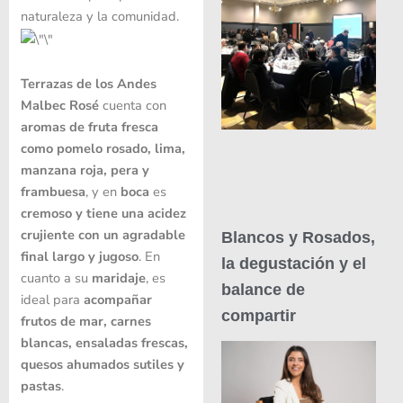
naturaleza y la comunidad.
Terrazas de los Andes
Malbec Rosé
cuenta con
aromas de fruta fresca
como pomelo rosado, lima,
manzana roja, pera y
frambuesa
, y en
boca
es
cremoso y tiene una acidez
crujiente con un agradable
Blancos y Rosados,
final largo y jugoso
. En
la degustación y el
cuanto a su
maridaje
, es
balance de
ideal para
acompañar
compartir
frutos de mar, carnes
blancas, ensaladas frescas,
quesos ahumados sutiles y
pastas
.