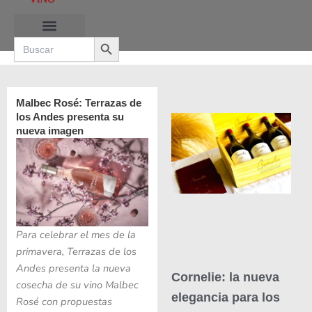
Ir
al
Search Button
contenido
Search
for:
RUTAS DE LAS BURBUJAS
Malbec Rosé: Terrazas de
los Andes presenta su
nueva imagen
Para celebrar el mes de la
primavera, Terrazas de los
Andes presenta la nueva
Cornelie: la nueva
cosecha de su vino Malbec
elegancia para los
Rosé con propuestas