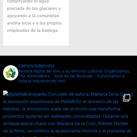
conservando el agua
preciada de los glaciares y
apoyando a la comunidad
andina local y a los propios
empleados de la bodega.
caminosdelvino
Revista digital del vino y su entorno cultural.
Organizamos:
The winemakers - Ruta de las Burbujas - Conectamos a
toda la industria del vino.