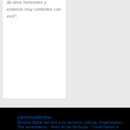
da otros horizontes y
estamos muy contentos con
eso\”.
caminosdelvino
Revista digital del vino y su entorno cultural.
Organizamos:
The winemakers - Ruta de las Burbujas - Conectamos a