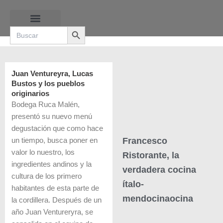
Ir
al
Search Button
contenido
Search
for:
RUTAS DE LAS BURBUJAS
Juan Ventureyra, Lucas
Bustos y los pueblos
originarios
Bodega Ruca Malén,
presentó su nuevo menú
degustación que como hace
Francesco
un tiempo, busca poner en
valor lo nuestro, los
Ristorante, la
ingredientes andinos y la
verdadera cocina
cultura de los primero
ítalo-
habitantes de esta parte de
mendocinaocina
la cordillera. Después de un
año Juan Ventureryra, se