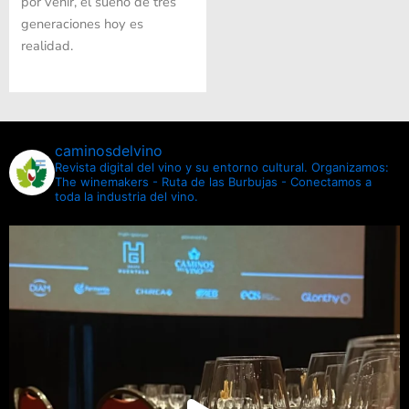
por venir, el sueño de tres
generaciones hoy es
realidad.
caminosdelvino
Revista digital del vino y su entorno cultural.
Organizamos:
The winemakers - Ruta de las Burbujas - Conectamos a
toda la industria del vino.