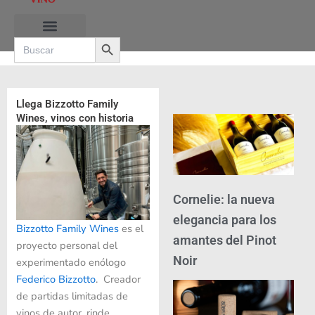
Ir
al
Search Button
contenido
Search
for:
Llega Bizzotto Family
Wines, vinos con historia
Cornelie: la nueva
elegancia para los
Bizzotto Family Wines
es el
amantes del Pinot
proyecto personal del
Noir
experimentado enólogo
Federico Bizzotto
. Creador
de partidas limitadas de
vinos de autor, rinde