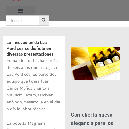
Ir
al
Search Button
contenido
Search
for:
RUTAS DE LAS BURBUJAS
La innovación de Las
Perdices se disfruta en
diversas presentaciones
Fernando Losilla, hace más
de seis años que trabaja en
Las Perdices. Es parte del
equipo que lidera Juan
Carlos Muñoz y junto a
Mauricio Lázaro, también
enólogo, desarrolla en el día
a día la labor técnica.
Cornelie: la nueva
elegancia para los
La botella Magnum