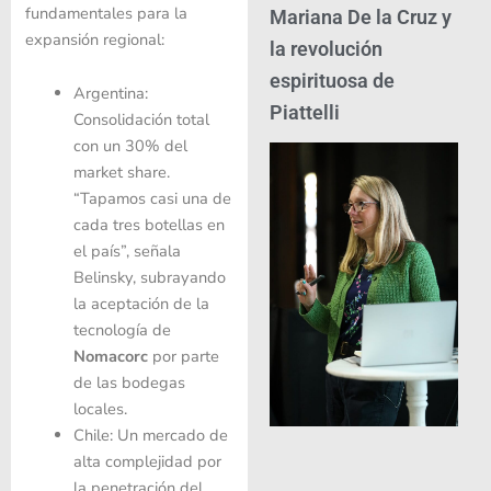
fundamentales para la
Mariana De la Cruz y
expansión regional:
la revolución
espirituosa de
Argentina:
Piattelli
Consolidación total
con un 30% del
market share.
“Tapamos casi una de
cada tres botellas en
el país”, señala
Belinsky, subrayando
la aceptación de la
tecnología de
Nomacorc
por parte
de las bodegas
locales.
Chile: Un mercado de
alta complejidad por
la penetración del