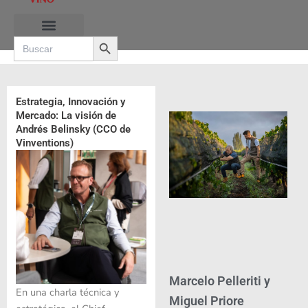
Ir
al
Search Button
contenido
Search
for:
RUTAS DE LAS BURBUJAS
Estrategia, Innovación y
Mercado: La visión de
Andrés Belinsky (CCO de
Vinventions)
Marcelo Pelleriti y
En una charla técnica y
Miguel Priore