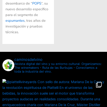
desembarco de “
POPS
“, su
nuevo desarrollo específico
para el segmento de
espumantes
, tras años de
investigación y pruebas
técnicas.
caminosdelvino
Revista digital del vino y su entorno cultural.
Organizamos:
The winemakers - Ruta de las Burbujas - Conectamos a
toda la industria del vino.