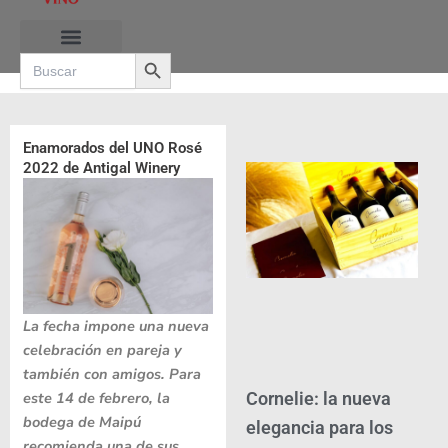
Ir
al
Search Button
contenido
Search
for:
RUTAS DE LAS BURBUJAS
Enamorados del UNO Rosé
2022 de Antigal Winery
La fecha impone una nueva
celebración en pareja y
también con amigos. Para
este 14 de febrero, la
Cornelie: la nueva
bodega de Maipú
elegancia para los
recomienda una de sus