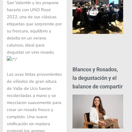
San Valentín y les propone
hacerlo con UNO Rosé
2022, una de sus clásicas
etiquetas que sorprende por
su frescura, equilibrio y
deleita en un verano
caluroso, ideal para
degustar un vino rosado.
Blancos y Rosados,
Las uvas tintas provenientes
la degustación y el
de viñedos de gran altura
balance de compartir
de Valle de Uco fueron
recolectadas a mano y se
mezclaron suavemente para
crear un rosado fresco y
completo. Una suave
vinificación sin madera
protegió los aromas