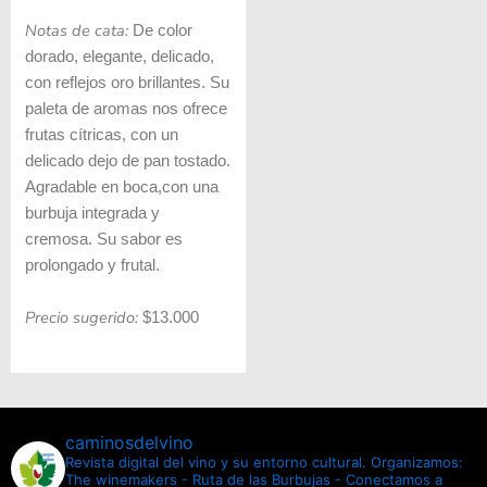
Notas de cata:
De color
dorado, elegante, delicado,
con reflejos oro brillantes. Su
paleta de aromas nos ofrece
frutas cítricas, con un
delicado dejo de pan tostado.
Agradable en boca,con una
burbuja integrada y
cremosa. Su sabor es
prolongado y frutal.
Precio sugerido:
$13.000
caminosdelvino
Revista digital del vino y su entorno cultural.
Organizamos:
The winemakers - Ruta de las Burbujas - Conectamos a