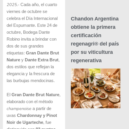
2025.-
Cada año, el cuarto
viernes de octubre se
Chandon Argentina
celebra el Día Internacional
del Espumante. Este 24 de
obtiene la primera
octubre, Bodega Dante
certificación
Robino invita a brindar con
regenagri® del país
dos de sus grandes
por su viticultura
etiquetas:
Gran Dante Brut
regenerativa
Nature
y
Dante Extra Brut
,
dos estilos que reflejan la
elegancia y la frescura de
las burbujas mendocinas.
El
Gran Dante Brut Nature
,
elaborado con el método
champenoise
a partir de
uvas
Chardonnay y Pinot
Noir de Ugarteche
, fue