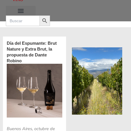
Ir
al
Search Button
contenido
Search
for:
RUTAS DE LAS BURBUJAS
Día del Espumante: Brut
Nature y Extra Brut, la
propuesta de Dante
Robino
Buenos Aires, octubre de