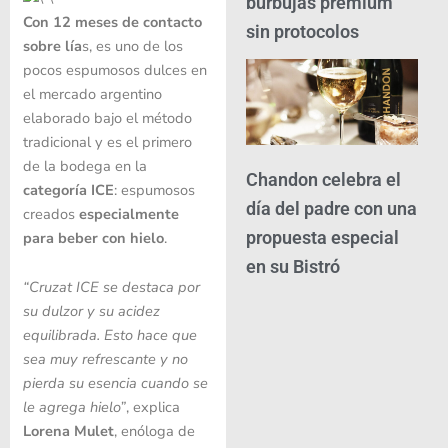
burbujas premium
Con 12 meses de contacto
sin protocolos
sobre lía
s, es uno de los
pocos espumosos dulces en
el mercado argentino
elaborado bajo el método
tradicional y es el primero
de la bodega en la
Chandon celebra el
categoría ICE
: espumosos
día del padre con una
creados
especialmente
propuesta especial
para beber con hielo
.
en su Bistró
“Cruzat ICE se destaca por
su dulzor y su acidez
equilibrada. Esto hace que
sea muy refrescante y no
pierda su esencia cuando se
le agrega hielo”
, explica
Lorena Mulet
, enóloga de