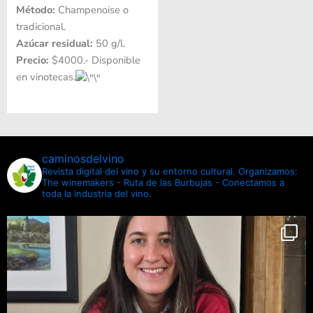
Método:
Champenoise o
tradicional.
Azúcar residual:
50 g/l
.
Precio:
$4000.- Disponible
en vinotecas.
caminosdelvino
Revista digital del vino y su entorno cultural.
Organizamos:
The winemakers - Ruta de las Burbujas - Conectamos a
toda la industria del vino.