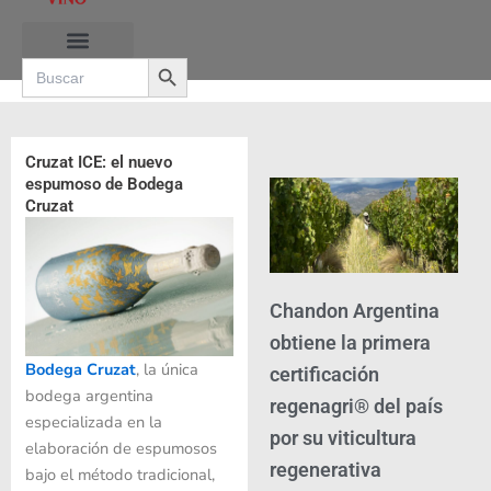
Ir
al
Search Button
contenido
Search
for:
Cruzat ICE: el nuevo
espumoso de Bodega
Cruzat
Chandon Argentina
obtiene la primera
Bodega Cruzat
, la única
certificación
bodega argentina
regenagri® del país
especializada en la
por su viticultura
elaboración de espumosos
regenerativa
bajo el método tradicional,