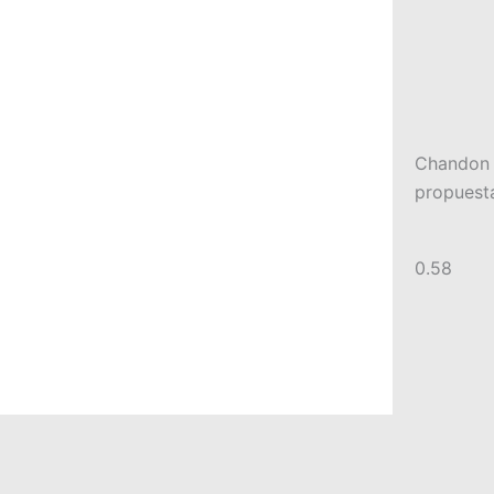
Chandon c
propuesta