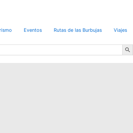
rismo
Eventos
Rutas de las Burbujas
Viajes
Search Bu