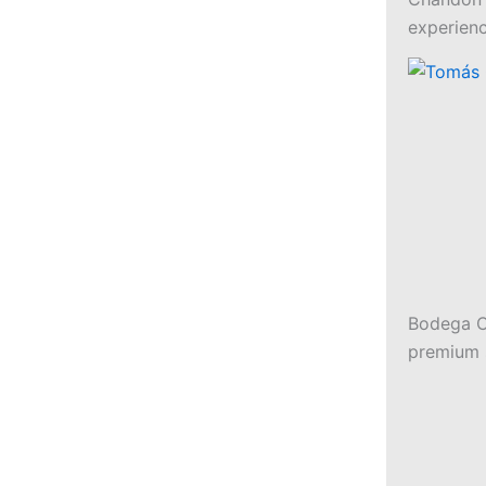
experien
Bodega Cr
premium 