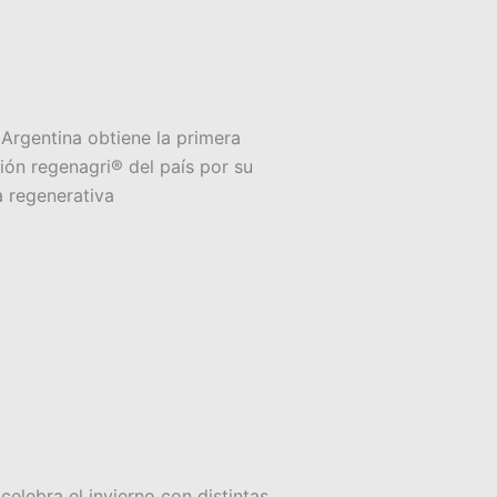
rgentina obtiene la primera
ción regenagri® del país por su
ra regenerativa
elebra el invierno con distintas