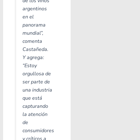
de los vinos
argentinos
en el
panorama
mundial”,
comenta
Castañeda.
Y agrega:
“Estoy
orgullosa de
ser parte de
una industria
que está
capturando
la atención
de
consumidores
y críticos a