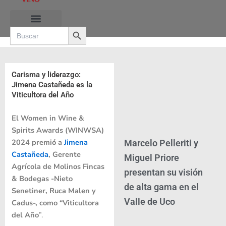
Ir
al
Search Button
contenido
Search
for:
RUTAS DE LAS BURBUJAS
Carisma y liderazgo:
Jimena Castañeda es la
Viticultora del Año
El Women in Wine &
Spirits Awards (WINWSA)
2024 premió a
Jimena
Marcelo Pelleriti y
Castañeda
, Gerente
Miguel Priore
Agrícola de Molinos Fincas
presentan su visión
& Bodegas -Nieto
de alta gama en el
Senetiner, Ruca Malen y
Valle de Uco
Cadus-, como “Viticultora
del Año
”.