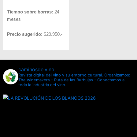
Tiempo sobre borras:
24
meses
Precio sugerido:
$29.950.-
caminosdelvino
Revista digital del vino y su entorno cultural.
Organizamos:
The winemakers - Ruta de las Burbujas - Conectamos a
toda la industria del vino.