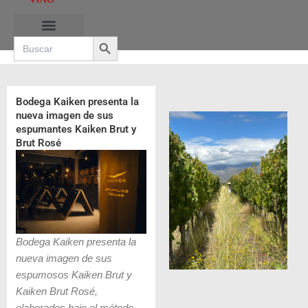
Ir
al
Search Button
contenido
Search
for:
RUTAS DE LAS BURBUJAS
Bodega Kaiken presenta la
nueva imagen de sus
espumantes Kaiken Brut y
Brut Rosé
Bodega Kaiken presenta la
nueva imagen de sus
espumosos Kaiken Brut y
Kaiken Brut Rosé,