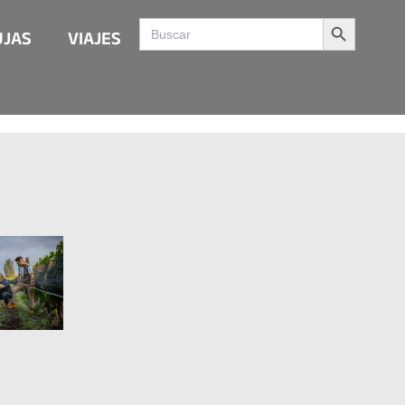
Search Button
Search
UJAS
VIAJES
for: