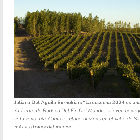
Juliana Del Aguila Eurnekian: “La cosecha 2024 es un
Al frente de Bodega Del Fin Del Mundo, la joven bodeg
esta vendimia. Cómo es elaborar vinos en el valle de San
más australes del mundo.