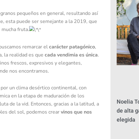
e granos pequeños en general, resultando así
e, esta puede ser semejante a la 2019, que
n mucha fruta.
e buscamos remarcar el
carácter patagónico
,
a, la realidad es que
cada vendimia es única
.
inos frescos, expresivos y elegantes,
onde nos encontramos.
 por un clima desértico continental, con
mica en la etapa de maduración de los
Noelia T
a de la vid. Entonces, gracias a la latitud, a
de alta g
ables del sol, podemos crear
vinos que nos
elegida