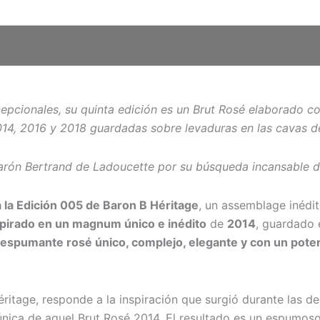
pcionales, su quinta edición es un Brut Rosé elaborado co
14, 2016 y 2018 guardadas sobre levaduras en las cavas d
ón Bertrand de Ladoucette por su búsqueda incansable de l
 la Edición 005 de Baron B Héritage
, un assemblage inédi
spirado en un magnum único e inédito
de
2014
, guardado 
 espumante rosé único, complejo, elegante y con un poten
ritage, responde a la inspiración que surgió durante las d
nica de aquel Brut Rosé 2014. El resultado es un espumoso 