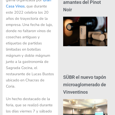
amantes del Pinot
Casa Vinos
, que durante
Noir
este 2022 celebra los 20
años de trayectoria de la
empresa. Una fecha de lujo,
donde no faltaron vinos de
cosechas antiguas y
etiquetas de partidas
limitadas en botellas
mágnum y doble mágnum
junto a la gastronomía de
Sagrada Cocina, el
restaurante de Lucas Bustos
SÜBR el nuevo tapón
ubicado en Chacras de
microaglomerado de
Coria.
Vinventinos
Un hecho destacado de la
feria, que se realizó durante
los días viernes 7 y sábado