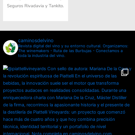
Seguros Rivadavia y Tankito.
caminosdelvino
Revista digital del vino y su entorno cultural.
Organizamos:
The winemakers - Ruta de las Burbujas - Conectamos a
toda la industria del vino.