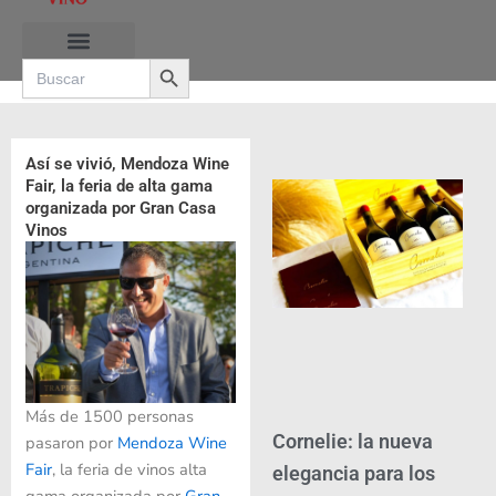
Ir
al
Search Button
contenido
Search
for:
RUTAS DE LAS BURBUJAS
Así se vivió, Mendoza Wine
Fair, la feria de alta gama
organizada por Gran Casa
Vinos
Más de 1500 personas
Cornelie: la nueva
pasaron por
Mendoza Wine
Fair
, la feria de vinos alta
elegancia para los
gama organizada por
Gran