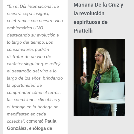
Mariana De la Cruz y
“En el Día Internacional de
la revolución
nuestra cepa insignia,
celebramos con nuestro vino
espirituosa de
emblemático UNO,
Piattelli
destacando su evolución a
lo largo del tiempo. Los
consumidores podrán
disfrutar de un vino de
carácter singular que refleja
el desarrollo del vino a lo
largo de los años, brindando
la oportunidad de
comprender cómo el terroir,
las condiciones climáticas y
el trabajo en la bodega se
manifiestan en cada
cosecha”,
comentó
Paula
González, enóloga de