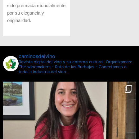
sido premiada mundialmente
por su elegancia y
originalidad.
caminosdelvino
Revista digital del vino y su entorno cultural.
Organizamos:
The winemakers - Ruta de las Burbujas - Conectamos a
toda la industria del vino.