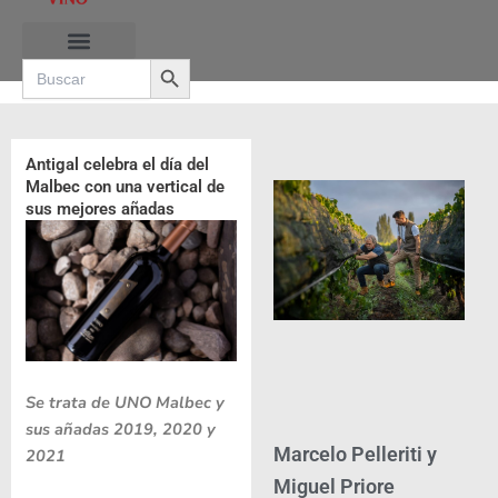
Ir
al
Search Button
contenido
Search
for:
RUTAS DE LAS BURBUJAS
Antigal celebra el día del
Malbec con una vertical de
sus mejores añadas
Se trata de UNO Malbec y
sus añadas 2019, 2020 y
Marcelo Pelleriti y
2021
Miguel Priore