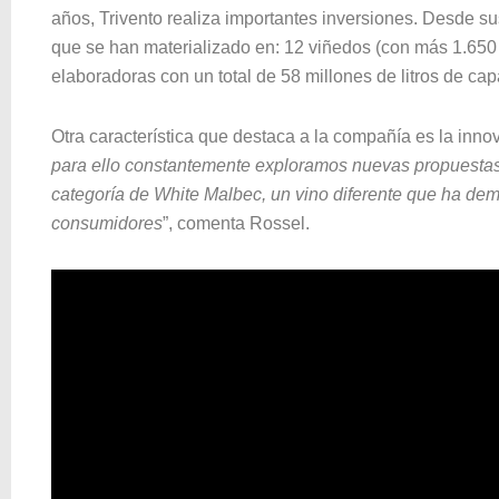
años, Trivento realiza importantes inversiones. Desde su
que se han materializado en: 12 viñedos (con más 1.650
elaboradoras con un total de 58 millones de litros de ca
Otra característica que destaca a la compañía es la innov
para ello constantemente exploramos nuevas propuestas.
categoría de White Malbec, un vino diferente que ha dem
consumidores
”, comenta Rossel.