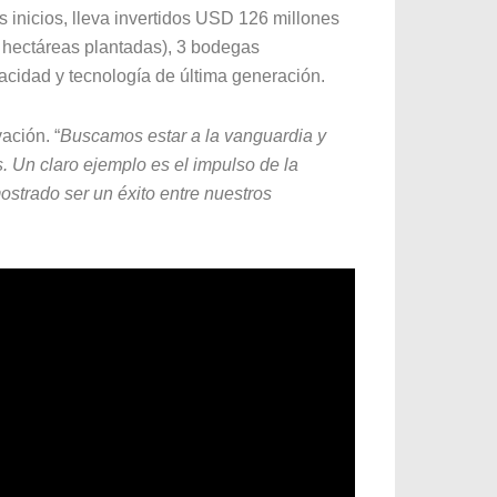
s inicios, lleva invertidos USD 126 millones
 hectáreas plantadas), 3 bodegas
pacidad y tecnología de última generación.
ación. “
Buscamos estar a la vanguardia y
 Un claro ejemplo es el impulso de la
ostrado ser un éxito entre nuestros