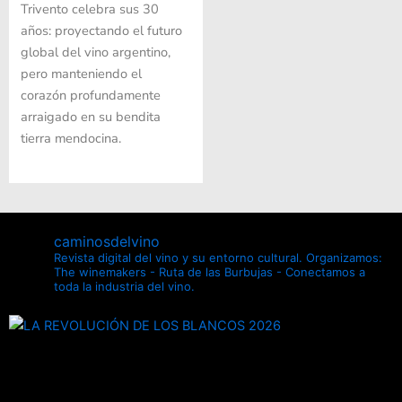
Trivento celebra sus 30
años: proyectando el futuro
global del vino argentino,
pero manteniendo el
corazón profundamente
arraigado en su bendita
tierra mendocina.
caminosdelvino
Revista digital del vino y su entorno cultural.
Organizamos:
The winemakers - Ruta de las Burbujas - Conectamos a
toda la industria del vino.