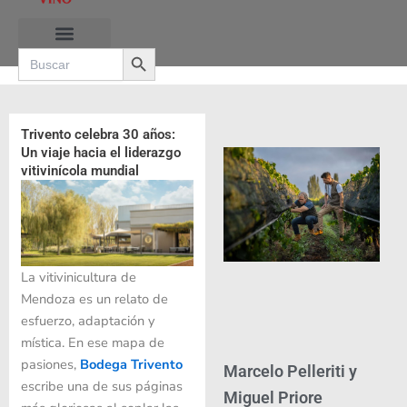
Ir
al
Search Button
contenido
Search
for:
RUTAS DE LAS BURBUJAS
Trivento celebra 30 años:
Un viaje hacia el liderazgo
vitivinícola mundial
La vitivinicultura de
Mendoza es un relato de
esfuerzo, adaptación y
mística. En ese mapa de
pasiones,
Bodega Trivento
Marcelo Pelleriti y
escribe una de sus páginas
Miguel Priore