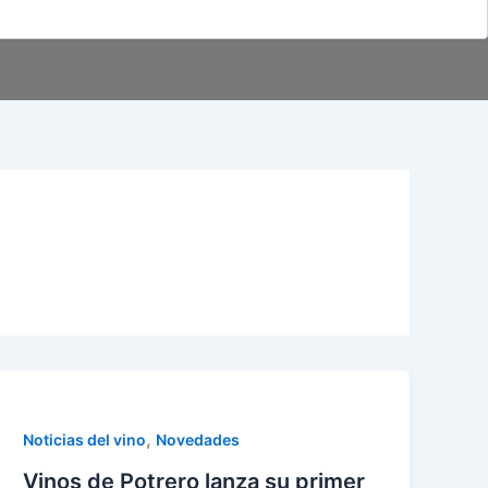
,
Noticias del vino
Novedades
Vinos de Potrero lanza su primer