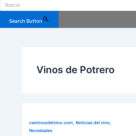
Search Button
Vinos de Potrero
,
,
caminosdelvino.com
Noticias del vino
Novedades