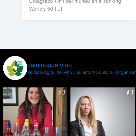
Colagreco (Nº1 del mundo en el ranking
World’s 50 […]
caminosdelvino
Revista digital del vino y su entorno cultural.
Organizamo