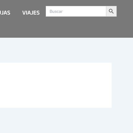
Search Button
Search
UJAS
VIAJES
for: