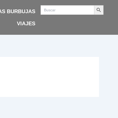
Search Button
Search
for:
AS BURBUJAS
VIAJES