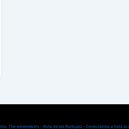
s: The winemakers - Ruta de las Burbujas - Conectamos a toda la in