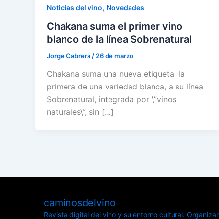
,
Noticias del vino
Novedades
Chakana suma el primer vino
blanco de la línea Sobrenatural
Jorge Cabrera
/
26 de marzo
Chakana suma una nueva etiqueta, la
primera de una variedad blanca, a su línea
Sobrenatural, integrada por \”vinos
naturales\”, sin […]
caminosdelvino
Revista digital del vino y su entorno cultural.
Organizamo