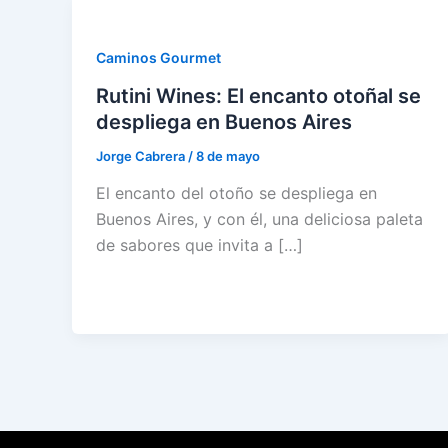
Caminos Gourmet
Rutini Wines: El encanto otoñal se
despliega en Buenos Aires
Jorge Cabrera
/
8 de mayo
El encanto del otoño se despliega en
Buenos Aires, y con él, una deliciosa paleta
de sabores que invita a […]