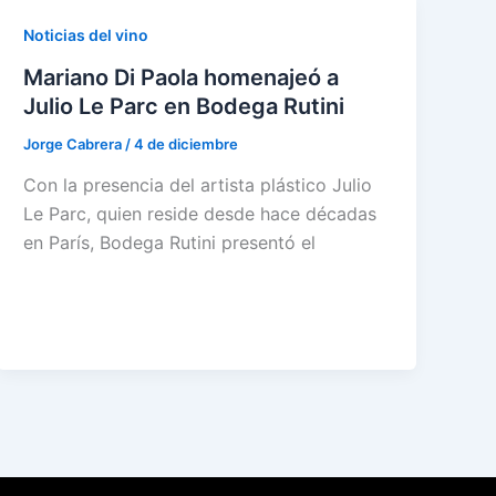
Noticias del vino
Mariano Di Paola homenajeó a
Julio Le Parc en Bodega Rutini
Jorge Cabrera
/
4 de diciembre
Con la presencia del artista plástico Julio
Le Parc, quien reside desde hace décadas
en París, Bodega Rutini presentó el