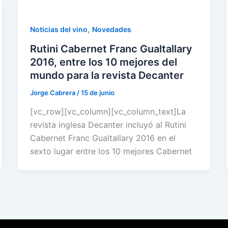
,
Noticias del vino
Novedades
Rutini Cabernet Franc Gualtallary
2016, entre los 10 mejores del
mundo para la revista Decanter
Jorge Cabrera
/
15 de junio
[vc_row][vc_column][vc_column_text]La
revista inglesa Decanter incluyó al Rutini
Cabernet Franc Gualtallary 2016 en el
sexto lugar entre los 10 mejores Cabernet