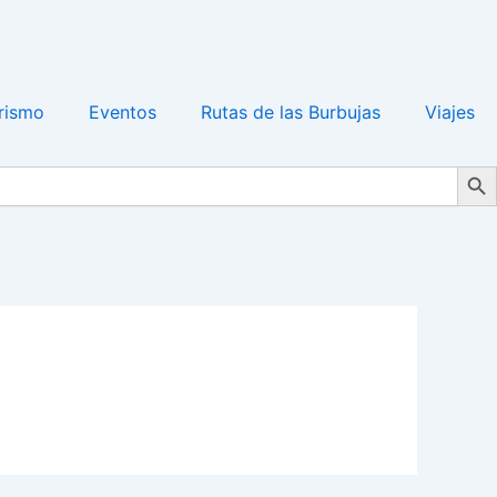
rismo
Eventos
Rutas de las Burbujas
Viajes
Search Bu