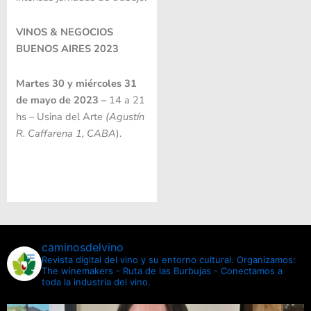
VINOS & NEGOCIOS
BUENOS AIRES 2023
Martes 30 y miércoles 31
de mayo de 2023 –
14 a 21
hs – Usina del Arte
(Agustín
R. Caffarena 1, CABA
).
caminosdelvino
Revista digital del vino y su entorno cultural.
Organizamos:
The winemakers - Ruta de las Burbujas - Conectamos a
toda la industria del vino.