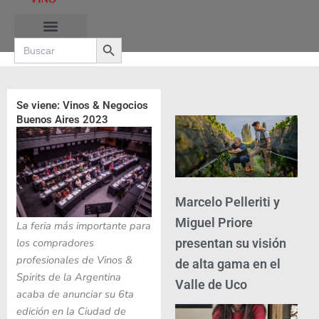
Ir
al
Search Button
contenido
Search
for:
Se viene: Vinos & Negocios
Buenos Aires 2023
Marcelo Pelleriti y
Miguel Priore
La feria más importante para
presentan su visión
los compradores
profesionales de Vinos &
de alta gama en el
Spirits de la Argentina
Valle de Uco
acaba de anunciar su 6ta
edición en la Ciudad de