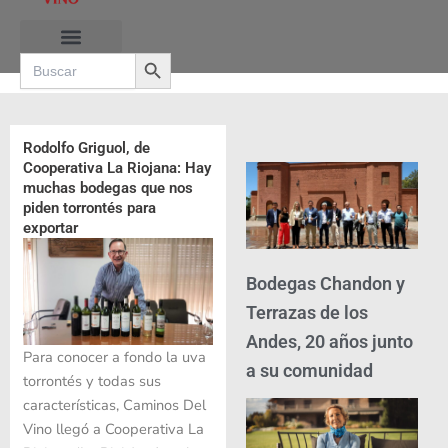
Ir
al
Search Button
contenido
Search
for:
Rodolfo Griguol, de
Cooperativa La Riojana: Hay
muchas bodegas que nos
piden torrontés para
exportar
Bodegas Chandon y
Terrazas de los
Andes, 20 años junto
Para conocer a fondo la uva
a su comunidad
torrontés y todas sus
características, Caminos Del
Vino llegó a Cooperativa La