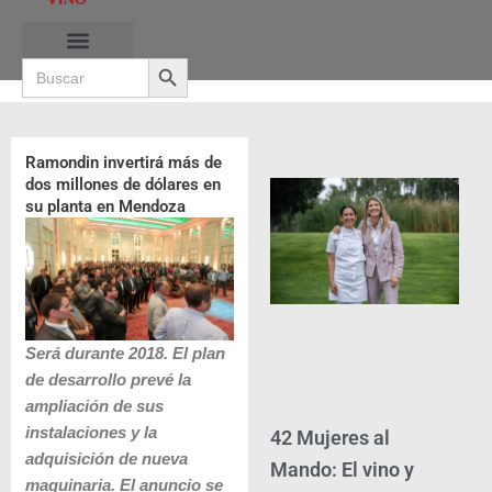
Ir
al
Search Button
contenido
Search
for:
RUTAS DE LAS BURBUJAS
Ramondin invertirá más de
dos millones de dólares en
su planta en Mendoza
Será durante 2018. El plan
de desarrollo prevé la
ampliación de sus
instalaciones y la
42 Mujeres al
adquisición de nueva
Mando: El vino y
maquinaria. El anuncio se