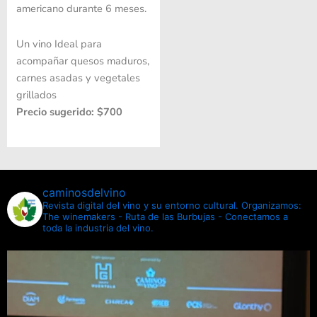
americano durante 6 meses.
Un vino Ideal para
acompañar quesos maduros,
carnes asadas y vegetales
grillados
Precio sugerido: $700
caminosdelvino
Revista digital del vino y su entorno cultural.
Organizamos:
The winemakers - Ruta de las Burbujas - Conectamos a
toda la industria del vino.