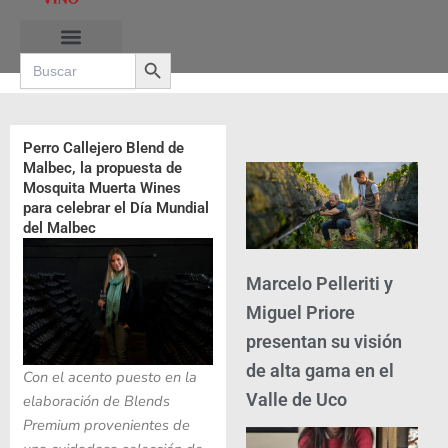
Ir
al
Search Button
contenido
Search
for:
Perro Callejero Blend de
Malbec, la propuesta de
Mosquita Muerta Wines
para celebrar el Día Mundial
del Malbec
Marcelo Pelleriti y
Miguel Priore
presentan su visión
de alta gama en el
Con el acento puesto en la
Valle de Uco
elaboración de Blends
Premium provenientes de