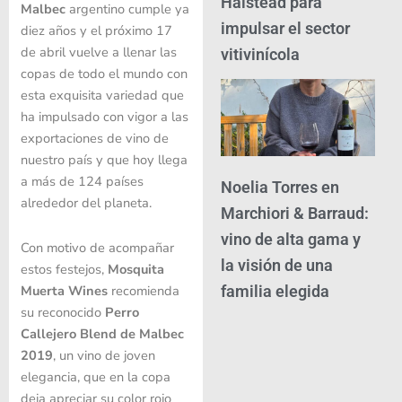
Halstead para
Malbec
argentino cumple ya
impulsar el sector
diez años y el próximo 17
de abril vuelve a llenar las
vitivinícola
copas de todo el mundo con
esta exquisita variedad que
ha impulsado con vigor a las
exportaciones de vino de
nuestro país y que hoy llega
a más de 124 países
Noelia Torres en
alrededor del planeta.
Marchiori & Barraud:
vino de alta gama y
Con motivo de acompañar
la visión de una
estos festejos,
Mosquita
Muerta Wines
recomienda
familia elegida
su reconocido
Perro
Callejero Blend de Malbec
2019
, un vino de joven
elegancia, que en la copa
deja apreciar su color rojo