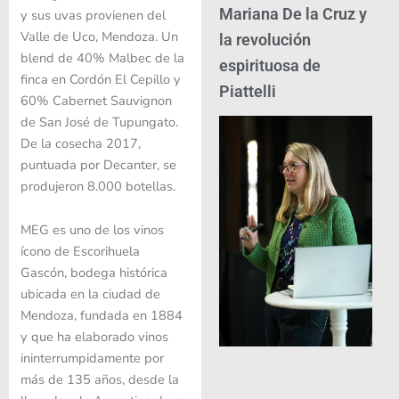
Mariana De la Cruz y
y sus uvas provienen del
Valle de Uco, Mendoza. Un
la revolución
blend de 40% Malbec de la
espirituosa de
finca en Cordón El Cepillo y
Piattelli
60% Cabernet Sauvignon
de San José de Tupungato.
De la cosecha 2017,
puntuada por Decanter, se
produjeron 8.000 botellas.
MEG es uno de los vinos
ícono de Escorihuela
Gascón, bodega histórica
ubicada en la ciudad de
Mendoza, fundada en 1884
y que ha elaborado vinos
ininterrumpidamente por
más de 135 años, desde la