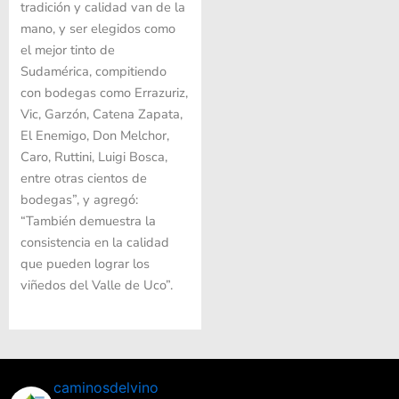
tradición y calidad van de la
mano, y ser elegidos como
el mejor tinto de
Sudamérica, compitiendo
con bodegas como Errazuriz,
Vic, Garzón, Catena Zapata,
El Enemigo, Don Melchor,
Caro, Ruttini, Luigi Bosca,
entre otras cientos de
bodegas”, y agregó:
“También demuestra la
consistencia en la calidad
que pueden lograr los
viñedos del Valle de Uco”.
caminosdelvino