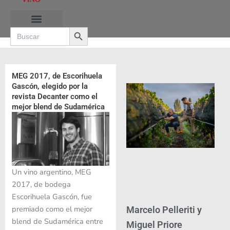
Ir
al
Search Button
contenido
Search
for:
RUTAS DE LAS BURBUJAS
MEG 2017, de Escorihuela
Gascón, elegido por la
revista Decanter como el
mejor blend de Sudamérica
Un vino argentino, MEG
2017, de bodega
Escorihuela Gascón, fue
premiado como el mejor
Marcelo Pelleriti y
blend de Sudamérica entre
Miguel Priore