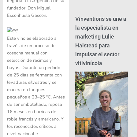
llegada a la Argentina de su
fundador, Don Miguel
Escorihuela Gascón.
Vinventions se une a
la especialista en
marketing Lulie
Este vino es elaborado a
Halstead para
través de un proceso de
cosecha manual con
impulsar el sector
selección de racimos y
vitivinícola
bayas. Durante un período
de 25 días se fermenta con
levaduras silvestres y se
macera en tanques
pequeños a 23–25 °C. Antes
de ser embotellado, reposa
16 meses en barricas de
roble francés y americano. Y
los reconocidos críticos a
nivel nacional e