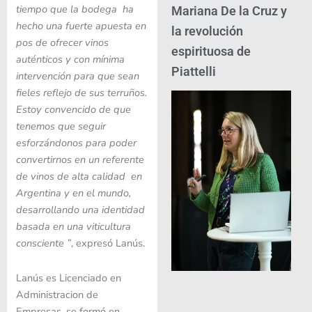
tiempo que la bodega ha
Mariana De la Cruz y
hecho una fuerte apuesta
en
la revolución
pos de ofrecer vinos
espirituosa de
auténticos y con mínima
Piattelli
intervención para que sean
fieles reflejo de sus terruños.
Estoy convencido de que
tenemos que seguir
esforzándonos para poder
convertirnos en un referente
de vinos de alta calidad en
Argentina y en el mundo,
desarrollando una identidad
basada en una viticultura
consciente ”
, expresó Lanús.
Lanús es Licenciado en
Administracion de
Empresas, se formó en