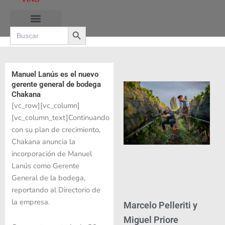
Ir
al
Search Button
contenido
Search
for:
RUTAS DE LAS BURBUJAS
Manuel Lanús es el nuevo
gerente general de bodega
Chakana
[vc_row][vc_column]
[vc_column_text]Continuando
con su plan de crecimiento,
Chakana anuncia la
incorporación de Manuel
Lanús como Gerente
General de la bodega,
reportando al Directorio de
la empresa.
Marcelo Pelleriti y
Miguel Priore