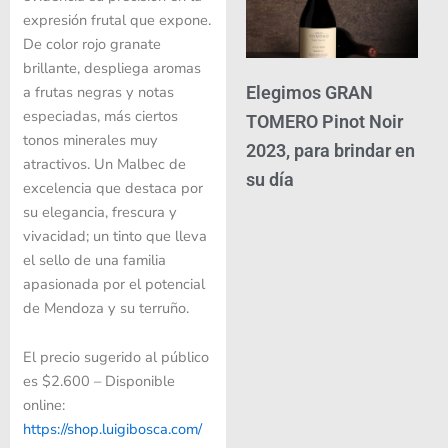
expresión frutal que expone.
De color rojo granate
brillante, despliega aromas
a frutas negras y notas
Elegimos GRAN
especiadas, más ciertos
TOMERO Pinot Noir
tonos minerales muy
2023, para brindar en
atractivos. Un Malbec de
su día
excelencia que destaca por
su elegancia, frescura y
vivacidad; un tinto que lleva
el sello de una familia
apasionada por el potencial
de Mendoza y su terruño.
El precio sugerido al público
es $2.600 – Disponible
online:
https://shop.luigibosca.com/