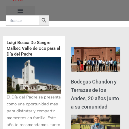
Ir
al
Search Button
contenido
Search
for:
Luigi Bosca De Sangre
Malbec Valle de Uco para el
Día del Padre
Bodegas Chandon y
Terrazas de los
El Día del Padre se presenta
Andes, 20 años junto
como una oportunidad más
a su comunidad
para disfrutar y compartir
momentos en familia. Este
año te recomendamos, tanto