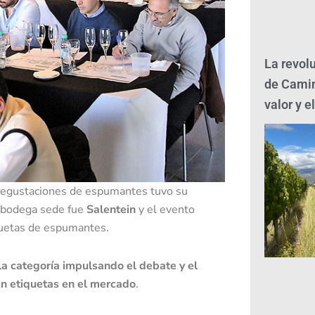
La revolu
de Camin
valor y e
e degustaciones de espumantes tuvo su
a bodega sede fue
Salentein
y el evento
quetas de espumantes.
la categoría impulsando el debate y el
cen etiquetas en el mercado
.