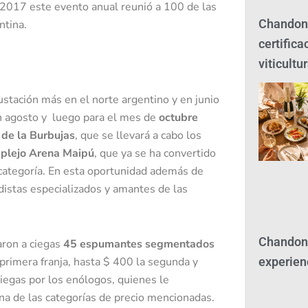
l 2017 este evento anual reunió a 100 de las
Chandon 
tina.
certifica
viticultu
stación más en el norte argentino y en junio
n agosto y luego para el mes de
octubre
 de la Burbujas
, que se llevará a cabo los
mplejo Arena Maipú
, que ya se ha convertido
categoría. En esta oportunidad además de
distas especializados y amantes de las
Chandon 
aron a ciegas
45 espumantes segmentados
experien
primera franja, hasta $ 400 la segunda y
iegas por los enólogos, quienes le
 una de las categorías de precio mencionadas.