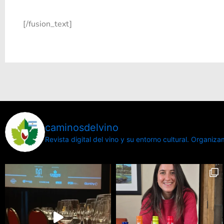
[/fusion_text]
caminosdelvino
Revista digital del vino y su entorno cultural.
Organizamo