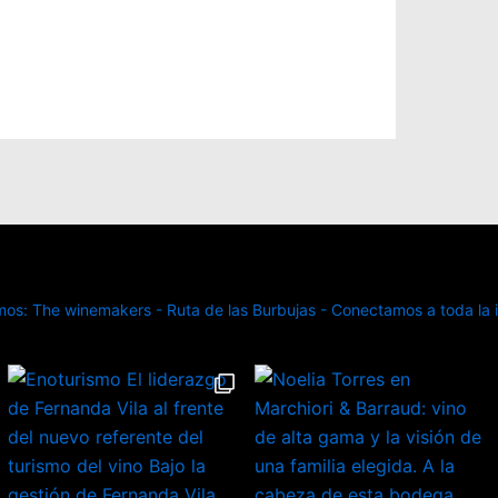
s: The winemakers - Ruta de las Burbujas - Conectamos a toda la in