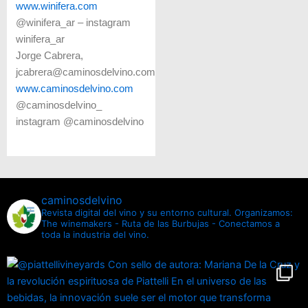
www.winifera.com
@winifera_ar – instagram
winifera_ar
Jorge Cabrera,
jcabrera@caminosdelvino.com
www.caminosdelvino.com
@caminosdelvino_
instagram @caminosdelvino
caminosdelvino
Revista digital del vino y su entorno cultural.
Organizamos:
The winemakers - Ruta de las Burbujas - Conectamos a
toda la industria del vino.