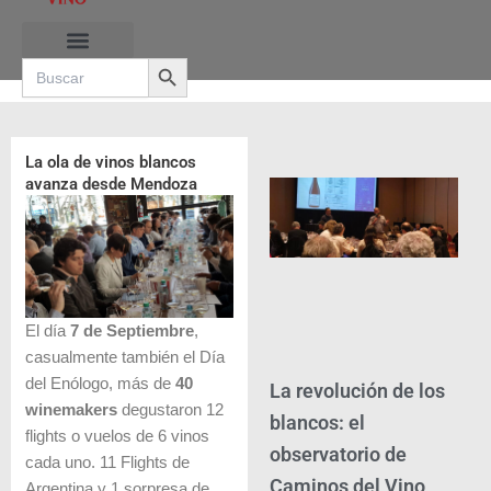
Ir
al
Search Button
contenido
Search
for:
RUTAS DE LAS BURBUJAS
La ola de vinos blancos
avanza desde Mendoza
El día
7 de Septiembre
,
casualmente también el Día
del Enólogo, más de
40
La revolución de los
winemakers
degustaron 12
blancos: el
flights o vuelos de 6 vinos
observatorio de
cada uno. 11 Flights de
Caminos del Vino
Argentina y 1 sorpresa de