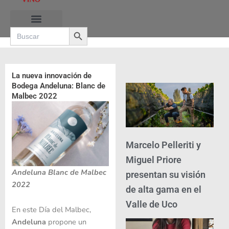
Ir
al
Search Button
contenido
Search
for:
La nueva innovación de
Bodega Andeluna: Blanc de
Malbec 2022
Marcelo Pelleriti y
Miguel Priore
Andeluna Blanc de Malbec
presentan su visión
2022
de alta gama en el
Valle de Uco
En este Día del Malbec,
Andeluna
propone un