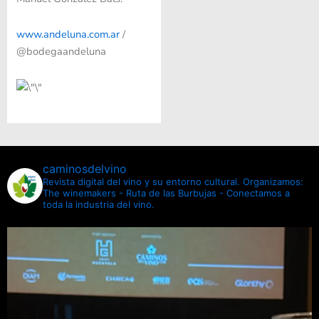
www.andeluna.com.ar
/
@bodegaandeluna
caminosdelvino
Revista digital del vino y su entorno cultural.
Organizamos:
The winemakers - Ruta de las Burbujas - Conectamos a
toda la industria del vino.