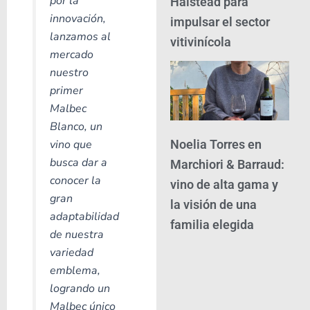
por la
Halstead para
innovación,
impulsar el sector
lanzamos al
vitivinícola
mercado
nuestro
primer
Malbec
Blanco, un
vino que
Noelia Torres en
busca dar a
Marchiori & Barraud:
conocer la
vino de alta gama y
gran
la visión de una
adaptabilidad
familia elegida
de nuestra
variedad
emblema,
logrando un
Malbec único