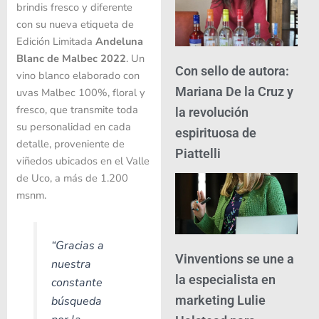
brindis fresco y diferente
con su nueva etiqueta de
Edición Limitada
Andeluna
Blanc de Malbec 2022
. Un
Con sello de autora:
vino blanco elaborado con
Mariana De la Cruz y
uvas Malbec 100%, floral y
fresco, que transmite toda
la revolución
su personalidad en cada
espirituosa de
detalle, proveniente de
Piattelli
viñedos ubicados en el Valle
de Uco, a más de 1.200
msnm.
“Gracias a
Vinventions se une a
nuestra
la especialista en
constante
marketing Lulie
búsqueda